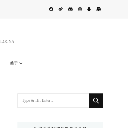
BOLOGNA
关于
找
什
么
东