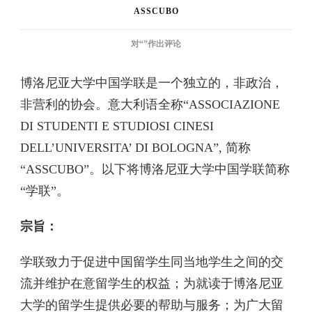
ASSCUBO
博
对“
”作出评论
洛
尼
博洛尼亚大学中国学联是一个独立的，非政治，
亚
大
非营利的协会。意大利语全称“ASSOCIAZIONE
学
DI STUDENTI E STUDIOSI CINESI
中
DELL’UNIVERSITA’ DI BOLOGNA”, 简称
国
学
“ASSCUBO”。以下将博洛尼亚大学中国学联简称
联
“学联”。
章
程
宗旨：
学联致力于促进中国留学生同当地学生之间的交
流并维护在意留学生的权益；为就读于博洛尼亚
大学的留学生提供必要的帮助与服务；为广大留