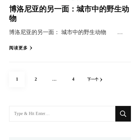
博洛尼亚的另一面：城市中的野生动
物
博洛尼亚的另一面： 城市中的野生动物 …
阅读更多
文
网
网
网
1
2
…
4
下一个
章
页
页
页
分
页
找
什
么
东