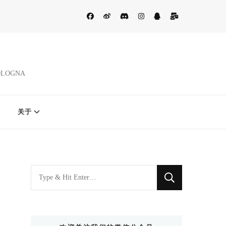
BOLOGNA
关于
找
什
么
东