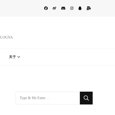
BOLOGNA
关于
找
什
么