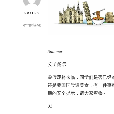
SMXLRS
关
对“
”作出评论
于
暑
假
安
Summer
全
出
行
安全提示
的
提
暑假即将来临，同学们是否已经
示
还是要回国尝遍美食，有一件事
期的安全提示，请大家查收~
01