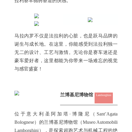
拉利赛车驰骋赛道的快感。
马拉内罗不仅是法拉利的心脏，也是跃马品牌的
诞生与成长地。在这里，你能感受到法拉利独一
无二的设计、工艺与激情。无论你是赛车迷还是
豪车爱好者，这里都能为你带来一场难忘的视觉
与感官盛宴！
兰博基尼博物馆
Lamborghini
位于意大利圣阿加塔·博隆尼（Sant’Agata
Bolognese）的兰博基尼博物馆（Museo Automobili
Lamborghini），是探索超跑艺术与机械工程的绝