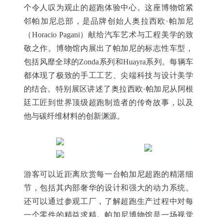
个令人叹为观止的超跑体验中心。这座博物馆紧
邻帕加尼总部，是品牌创始人奥拉西欧·帕加尼
（Horacio Pagani）献给汽车艺术与工程美学的致
敬之作。博物馆内展出了帕加尼的标志性车型，
包括风靡全球的Zonda系列和Huayra系列。每辆车
都体现了极致的手工工艺、尖端科技与设计美学
的结合。特别展区讲述了奥拉西欧·帕加尼从阿根
廷工匠到世界顶级超跑制造者的传奇故事，以及
他与碳纤维材料的创新渊源。
游客可以近距离欣赏每一台帕加尼超跑的精湛细
节，包括其内部奢华的设计和强大的动力系统。
还可以通过参观工厂，了解超跑生产过程中对每
一个零件的精益求精。帕加尼博物馆是一场视觉