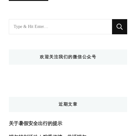
找
什
么
东
欢迎关注我们的微信公众号
西
吗?
近期文章
关于暑假安全出行的提示