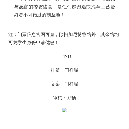
与感官的饕餮盛宴，是任何超跑迷或汽车工艺爱
好者不可错过的朝圣地！
注：门票信息官网可查，除帕加尼博物馆外，其余馆均
可凭学生身份申请优惠！
——END——
排版：闫祥瑞
文案：闫祥瑞
审核：孙畅