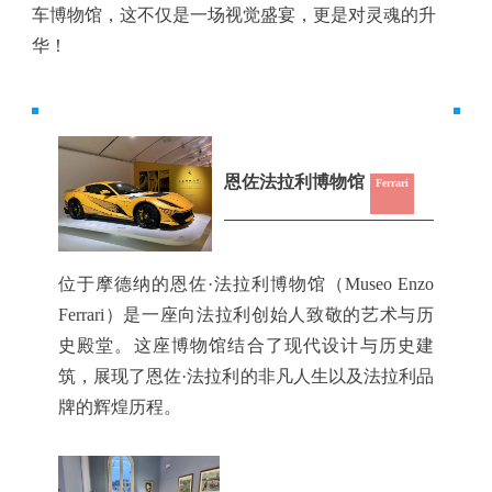
车博物馆，这不仅是一场视觉盛宴，更是对灵魂的升
华！
恩佐法拉利博物馆
Ferrari
位于摩德纳的恩佐·法拉利博物馆（Museo Enzo
Ferrari）是一座向法拉利创始人致敬的艺术与历
史殿堂。这座博物馆结合了现代设计与历史建
筑，展现了恩佐·法拉利的非凡人生以及法拉利品
牌的辉煌历程。