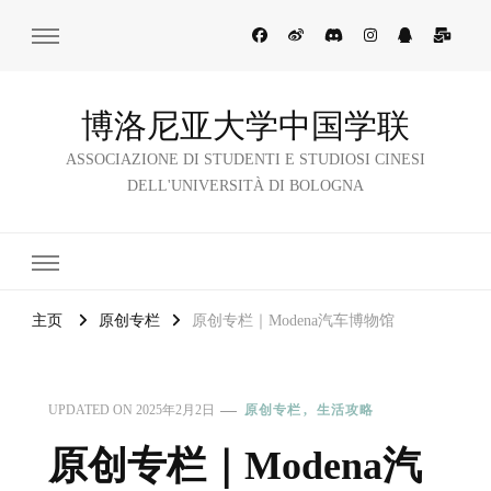
博洛尼亚大学中国学联
ASSOCIAZIONE DI STUDENTI E STUDIOSI CINESI
DELL'UNIVERSITÀ DI BOLOGNA
主页
原创专栏
原创专栏｜Modena汽车博物馆
UPDATED ON
2025年2月2日
原创专栏
生活攻略
原创专栏｜Modena汽