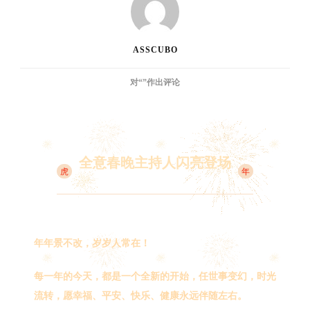
ASSCUBO
2022
对“
”作出评论
年
全
意
学
联
全意春晚主持人闪亮登场
虎
虎
年
年
春
晚
四
大
年年景不改，岁岁人常在！
主
持
每一年的今天，都是一个全新的开始，任世事变幻，时光
人
流转，愿幸福、平安、快乐、健康永远伴随左右。
闪