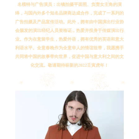
名模特与广告演员：出镜拍摄平⾯照、负责⼥主⻆的演
绎，与国内外多个知名品牌商达成合作，完成了一系列的
⼴告拍摄及产品宣传活动。此外，拥有由中国演出行业协
会颁发的演出经纪人员资格证，热爱并投身于传媒演出行
业。作为在意留学生，热爱外语，拥有优秀的英语和意大
利语水平。全意春晚作为全意华人的情谊纽带，我愿携手
共同将中国的故事带向世界，促进中国与意大利之间的文
化交流。敬请期待崭新的2022壬寅虎年！