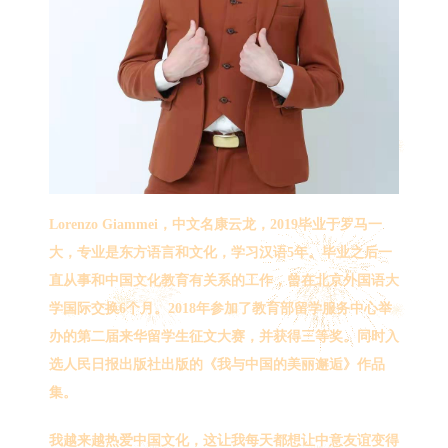
Lorenzo Giammei，中文名康云龙，2019毕业于罗马一
大，专业是东方语言和文化，学习汉语5年。毕业之后一
直从事和中国文化教育有关系的工作，曾在北京外国语大
学国际交换6个月。2018年参加了教育部留学服务中心举
办的第二届来华留学生征文大赛，并获得三等奖。同时入
选人民日报出版社出版的《我与中国的美丽邂逅》作品
集。
我越来越热爱中国文化，这让我每天都想让中意友谊变得