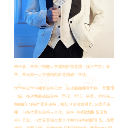
朱子晨，毕业于安徽大学戏剧影视导演（播音主持）专
业，罗马第一大学戏剧电影导演硕士在读。
大学科班学习播音主持艺术，主攻新闻播音方向，普通话
一级。多次荣获省级主持、司仪、辩论一等奖。曾担任上
海蜻蜓FM特约嘉宾主持，抬杠电台治愈时光FM嘉宾主
播，与多位著名主持人合作。主持《中国戏曲-梨园故
事》节目。与世界百强企业合作并担任特约配音员。热爱