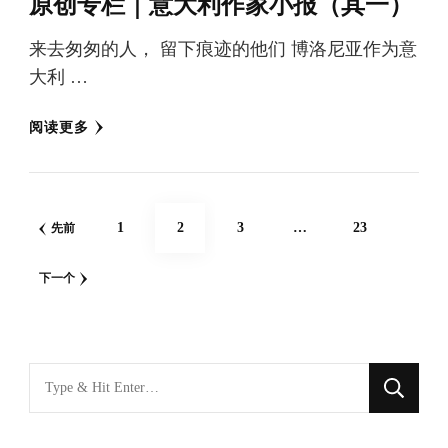
原创专栏｜意大利作家小报（其一）
来去匆匆的人， 留下痕迹的他们 博洛尼亚作为意
大利 …
阅读更多
文
网
网
网
网
1
2
3
…
23
先前
章
页
页
页
页
下一个
分
页
找
什
么