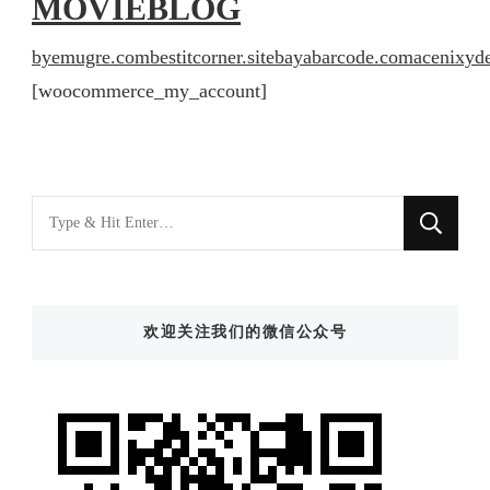
MOVIEBLOG
byemugre.com
bestitcorner.site
bayabarcode.com
acenixyd
[woocommerce_my_account]
找
什
么
东
欢迎关注我们的微信公众号
西
吗?