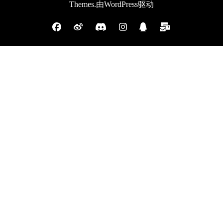
Themes
.由
WordPress
驱动