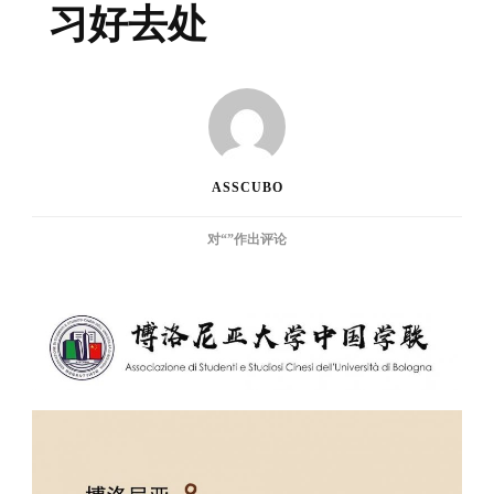
习好去处
ASSCUBO
原
对“
”作出评论
创
专
栏|
博
洛
尼
亚
自
习
好
去