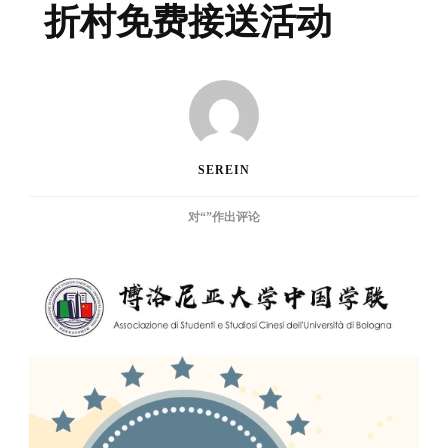
折村免费接送活动
SEREIN
学
对“
”作出评论
联
福
利
—
FIDENZA
打
折
村
免
费
接