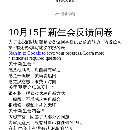
ASSCUBO
10
对“
”作出评论
月
15
日
新
生
会
反
馈
问
卷