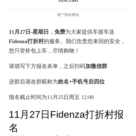
ASSCUBO
黑
对“
”作出评论
五
福
11月27日-星期日
，
免费
为大家提供车接车送
利！
FIDENZA
Fidenza打折村
的服务。我们负责您来回的安全，
打
您只管拎包上车，尽情购物！
折
村
请填写下方报名表单，之后扫码
加微信群
免
费
接
进群后请改群昵称为
姓名+手机号后四位
送
啦
报名截止时间为11月25日周五 12:00